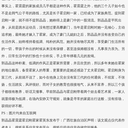
事实上，霍震霆的家族成员几乎都是这种作风，霍震霆之外，他的三个儿子如今也
不是走阔气公子哥的路线，尤其是长子霍启刚一家，已经成为了家族典范。提到霍
启刚一家，就不得不提郭晶晶，她称得上是豪门中的一股清流。郭晶晶是平民出
身，从前是跳水运动员，没有想过要高攀豪门，当年是霍启刚对她一见倾心，主动
追求她，最终她才嫁入了霍家。成为了豪门儿媳妇之后，郭晶晶并没有改变自己的
生活作风，始终维持着低调、纯朴的风范。她并没有物尽其用，享受豪门生活所有
的一切，带孩子外出的时候从来没有保镖，甚至连保姆都没有，凡事亲力亲为。另
外，日常生活中的打扮也十分朴实，手上常年绑着几元的发绳。
郭晶晶这种朴素、低调的作风正是霍家所需要，并且欣赏的，所以多年来她在霍家
的地位极高，备受霍家人的尊重，更重要的是她还感染了丈夫霍启刚。霍启刚身为
富三代，从前就不说了，如今在他身上完全没有富三代的任何通病，不炫富，不张
扬，生活踏实，风评很好。而对子女的教育也很接地气，从来不富养，所以三个孩
子都很有教养，听话又懂事。早前郭晶晶与霍启刚带着两个娃去看艺术展，一家人
就显得极为低调，在场内安静又守规矩，就像是寻常的家庭出行这般，没有排场，
获得好评不断。
PS：图片均来自互联网
郭晶晶霍震霆霍启刚霍家霍英东发布于：广西壮族自治区声明：该文观点仅代表作
者本人，搜狐号系信息发布平台，搜狐仅提供信息存储空间服务。