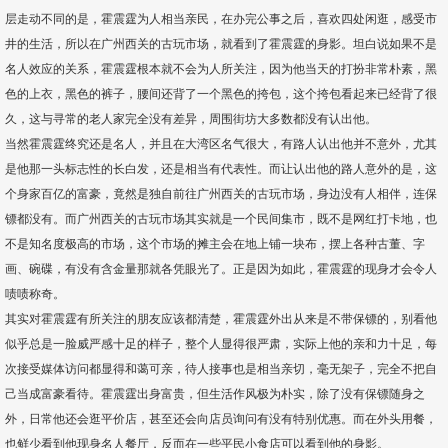
层走动不同的是，霍震霆为人相当亲民，在办完公事之后，喜欢四处闲逛，感受市
井的生活，所以在广州西关的古玩市场，就看到了霍震霆的身影。坦白说如果不是
名人效应的关系，霍震霆根本就不会为人所关注，因为他当天的打扮非常朴素，黑
色的上衣，黑色的裤子，腰间还背了一个黑色的挎包，这个挎包看起来已经背了很
久，这与寻常的老人家完全没有差异，周围街坊大多数都没有认出他。
当然霍震霆终究还是名人，并且在大湾区名气很大，有路人认出他并不意外，尤其
是他那一头标志性的长白发，还是相当有代表性。而让认出他的路人意外的是，这
个身家百亿的富豪，竟然是独自前往广州西关的古玩市场，身边没有人相伴，连保
镖都没有。而广州西关的古玩市场其实就是一个民间集市，既不是网红打卡地，也
不是知名度极高的市场，这个市场的摊主会在地上铺一块布，摆上各种古董、字
画、碗碟，有没有含金量那就各凭眼光了。正是因为如此，霍震霆的现身才会令人
啧啧称奇。
其实对霍震霆有所关注的朋友应该都清楚，霍震霆外出从来是不带保镖的，别看他
似乎总是一脸威严感十足的样子，整个人显得很严肃，实际上他的亲和力十足，每
次接受媒体访问都显得和蔼可亲，待人接事也是相当亲切，毫无架子，完全不把自
己当成富豪看待。霍震霆出身富贵，但生活作风极为朴实，除了没有保镖随身之
外，日常他还会逛平价店，甚至还会向店员询问有没有特别优惠。而在外头用餐，
也鲜少看到他现身名人餐厅，反而在一些平民小食店可以看到他的身影。