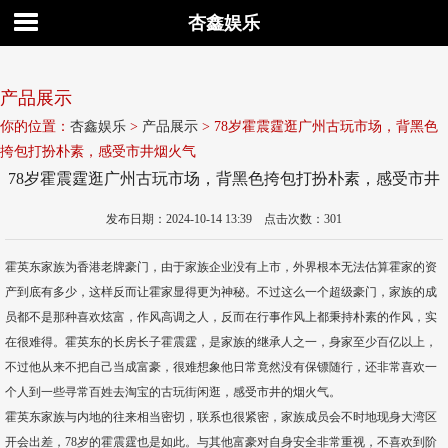
杏鑫娱乐
产品展示
你的位置：
杏鑫娱乐
>
产品展示
> 78岁霍震霆逛广州古玩市场，背黑色
挎包打扮朴素，感受市井烟火气
78岁霍震霆逛广州古玩市场，背黑色挎包打扮朴素，感受市井
烟火气
发布日期：2024-10-14 13:39 点击次数：301
霍英东家族为香港老牌豪门，由于家族企业没有上市，外界根本无法估算霍家的资
产到底有多少，这样反而让霍家显得更为神秘。不过这么一个超级豪门，家族的成
员都不是那种喜欢炫富，作风高调之人，反而在行事作风上都秉持朴素的作风，实
在很难得。霍英东的长房长子霍震霆，是家族的继承人之一，身家至少百亿以上，
不过他从来不把自己当成富豪，很难想象他日常竟然没有保镖随行，还非常喜欢一
个人到一些寻常百姓去淘宝的古玩街闲逛，感受市井的烟火气。
霍英东家族与内地的往来相当密切，联系也很紧密，家族成员会不时地现身大湾区
开会出差，78岁的霍震霆也是如此。与其他富豪对自身安全非常重视，不喜欢到阶