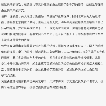
经过长期的诉讼，在美国比赛意外瘫痪的桑兰获得了数千万的赔偿，这些足够保障
桑兰的未来的开支。
值得一提的是，两人经过长期接触下来感情却更加深厚，回到北京后两人领证结
婚，并且在北京购置了豪宅，生活上完全无忧。2014年高位截瘫的桑兰晒出了自己
怀孕的照片，并在当年成功生下一子，成为当时国内第一位颈部脊髓高位横断患者
成功剖腹分娩的母亲，有着爱自己的丈夫，还有自己的儿子，幸福的家庭对于桑兰
来说或许是最大的依靠。
曾经有媒体曝出黄健是因为钱才与桑兰结婚，而如今这么多年过去了，两人的感情
依然很深厚，桑兰的日常生活起居都由黄健照顾，二人相敬如宾。9岁的儿子如今也
已懂事，桑兰多次晒出与儿子的合影，并且多次称赞自己的孩子非常懂事。此外，
桑兰非常热衷慈善活动，经常出席节目通过自己的经历来鼓励更多的残疾人积极生
活，随着直播带货的兴起，桑兰也开始了直播带货，通过这样的方式让自己能
够“动”起来。
黄健桑兰轮椅前体操高位截瘫发布于：天津市声明：该文观点仅代表作者本人，搜
狐号系信息发布平台，搜狐仅提供信息存储空间服务。