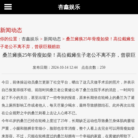
杏鑫娱乐
新闻动态
你的位置：
杏鑫娱乐
>
新闻动态
> 桑兰瘫痪25年骨瘦如柴！高位截瘫生
子老公不离不弃，曾获巨额赔款
桑兰瘫痪25年骨瘦如柴！高位截瘫生子老公不离不弃，曾获巨
额赔款
发布日期：2024-10-14 12:44 点击次数：259
今日，前体操运动员桑兰更新了社交平台，晒出了这几天做手术后的照片，并表示
自己恢复得很不错。前段时间桑兰老公黄健公布了桑兰住院手术的消息，一时间引
起了不小的关注，甚至出现了一些夸张的报道，原来长期坐在轮椅上的桑兰为了避
免上厕所影响工作或者他人，每天尽量少喝水，最终导致膀胱结石。此外再次出现
在公众视野之中的桑兰则看上去让人心疼不已。
今年41岁的桑兰已经在轮椅上度过了25年，长期缺乏运动也导致桑兰身体肌肉萎缩
严重，小腿和胳膊非常细小，脸部也非常消瘦，整个人看上去完全可以用骨瘦如柴
来形容。不过，只能在轮椅度过的桑兰却拥有一个幸福的家庭，在黄健的帮助下，