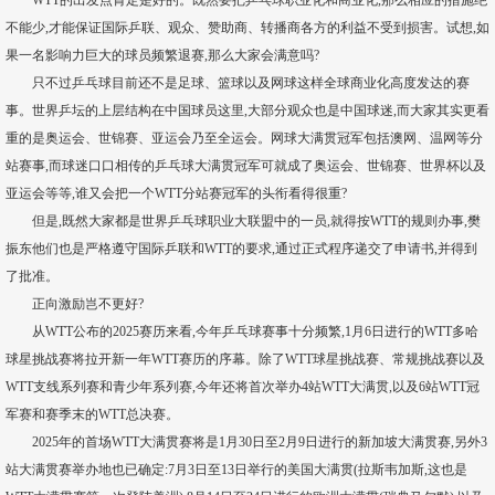
WTT的出发点肯定是好的。既然要把乒乓球职业化和商业化,那么相应的措施绝
不能少,才能保证国际乒联、观众、赞助商、转播商各方的利益不受到损害。试想,如
果一名影响力巨大的球员频繁退赛,那么大家会满意吗?
只不过乒乓球目前还不是足球、篮球以及网球这样全球商业化高度发达的赛
事。世界乒坛的上层结构在中国球员这里,大部分观众也是中国球迷,而大家其实更看
重的是奥运会、世锦赛、亚运会乃至全运会。网球大满贯冠军包括澳网、温网等分
站赛事,而球迷口口相传的乒乓球大满贯冠军可就成了奥运会、世锦赛、世界杯以及
亚运会等等,谁又会把一个WTT分站赛冠军的头衔看得很重?
但是,既然大家都是世界乒乓球职业大联盟中的一员,就得按WTT的规则办事,樊
振东他们也是严格遵守国际乒联和WTT的要求,通过正式程序递交了申请书,并得到
了批准。
正向激励岂不更好?
从WTT公布的2025赛历来看,今年乒乓球赛事十分频繁,1月6日进行的WTT多哈
球星挑战赛将拉开新一年WTT赛历的序幕。除了WTT球星挑战赛、常规挑战赛以及
WTT支线系列赛和青少年系列赛,今年还将首次举办4站WTT大满贯,以及6站WTT冠
军赛和赛季末的WTT总决赛。
2025年的首场WTT大满贯赛将是1月30日至2月9日进行的新加坡大满贯赛,另外3
站大满贯赛举办地也已确定:7月3日至13日举行的美国大满贯(拉斯韦加斯,这也是