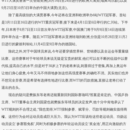
WTT大满贯赛第一次登陆美洲),8月14日至24日进行的欧洲大满贯(瑞典马尔默),以及
9月25日至10月5日举办的中国大满贯(北京)。
除了最高级别的大满贯赛事,今年还将在亚洲和欧洲举办6站WTT冠军赛。首站
是3月11日至16日进行的WTT重庆冠军赛,接下来是4月1日至6日举行的仁川站。下半
年,日本将于8月7日至11日首次举办WTT冠军赛,中国澳门将于9月9日至14日连续第
四年举办这一赛事。随后,WTT冠军赛将从亚洲转场到欧洲,分别是10月28日至11月2
日进行的蒙彼利埃站,11月4日至9日举办的德国站。
除此之外,对于中国球员来说,今年还要穿插世界杯、世锦赛以及全运会等重量级
比赛。这些赛事对于年轻球员来说无疑是宝贵的财富,他们可以在不断的征战中以赛
代练,提高自己的水平,但是对于30岁上下的老将来说,则显得过于密集,再加上奥运年
让他们身心疲惫,今年又马不停蹄地参加这些高强度赛事,的确吃不消。其实他们也并
不想完全弃赛,而是希望有选择性地进行比赛,而WTT的罚款措施,直接让老将们动了
退出的念头。
现在的疑问是樊振东等老将还能重新回到国际赛场吗?答案是肯定的。中国乒协
主席、WTT董事会主席刘国梁也就樊振东等球员的决定发声,他十分中肯地承认了
WTT规则的不合理之处,“我也觉得,WTT强制参赛、赋零分、罚款等规则确实值得商
榷。这些行为会对运动员造成巨大压力。我认为WTT应该给这些老运动员、功勋运
动员设立‘参赛豁免权’,同时为积极参赛的年轻运动员设立‘奖金池’,用正向激励的方