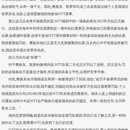
就会很吃亏,从而一落千丈。因此,樊振东、陈梦和马龙三名老将提出因个人意愿退出
世界排名,实际上是很委婉地拒绝参加WTT赛事。
更让这几位名将不能接受的是,WTT规则中的一项条款将在2025年开始正式施
行。这就是在每年年初球员需要制定一整年的比赛赛历,并根据自己的赛历参加各项
比赛,如果届时退赛,或者不参加WTT系列赛事却同一时间参加其他机构主办的比赛,
那就要面临罚款。樊振东他们正是无力支撑频繁的比赛,且从内心中不情愿这样被罚
款,因此宣布退出世界排名的。
好心为何办成“坏事”?
对于樊振东、陈梦的微博内容,WTT在第二天也正式予以了说明。其主旨为:罚
款的这项条款不是最近才颁布,并且规则具备公平性,以维护竞争平衡。
对此,樊振东在仔细阅读后再用一条微博进行了回应,他说:“处罚不参赛球员的相
关内容具体何时首次出现,我不确定,但确定此前从未被官方告知过退赛要罚款,个人
猜测是因为今年(2024年)年底以前WTT尚未形成完整赛历。我本人是上周接到的正
式通知,说明今年起WTT会严格执行最新颁布的处罚规定。本周一收到文件,当天即
签名上交。”
他的态度很明确,就是此前未被告知这项罚款规则,而自己在了解之后,第一时间
就作出了决定,既尊重WTT,也表明了自己的态度。