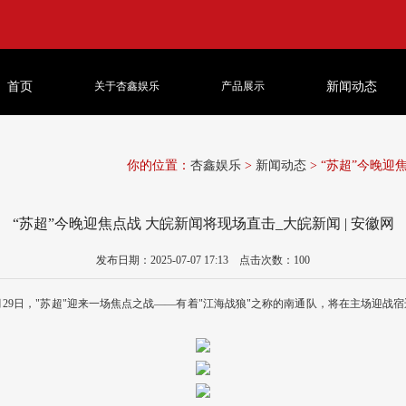
首页
关于杏鑫娱乐
产品展示
新闻动态
你的位置：
杏鑫娱乐
>
新闻动态
> “苏超”今晚迎
“苏超”今晚迎焦点战 大皖新闻将现场直击_大皖新闻 | 安徽网
发布日期：2025-07-07 17:13 点击次数：100
月29日，"苏超"迎来一场焦点之战——有着"江海战狼"之称的南通队，将在主场迎