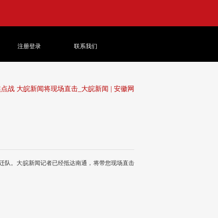
注册登录
联系我们
焦点战 大皖新闻将现场直击_大皖新闻 | 安徽网
战宿迁队。大皖新闻记者已经抵达南通，将带您现场直击