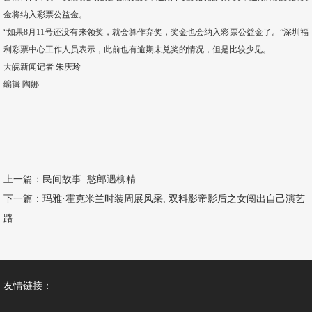
金将纳入彩票公益金。
“如果8月11号还没有来领奖，就会算作弃奖，奖金也会纳入彩票公益金了。”深圳福
利彩票中心工作人员表示，此前也有逾期未兑奖的情况，但是比较少见。
大皖新闻记者 朱庆玲
编辑 陶娜
上一篇：
民间故事: 憨郎遇柳精
下一篇：
玛雅·霍克米兰时装周展风采, 双料影帝影后之女闯出自己演艺
路
友情链接：